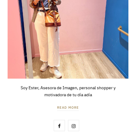
Soy Ester, Asesora de Imagen, personal shopper y
motivadora de tu día adía
READ MORE
F
I